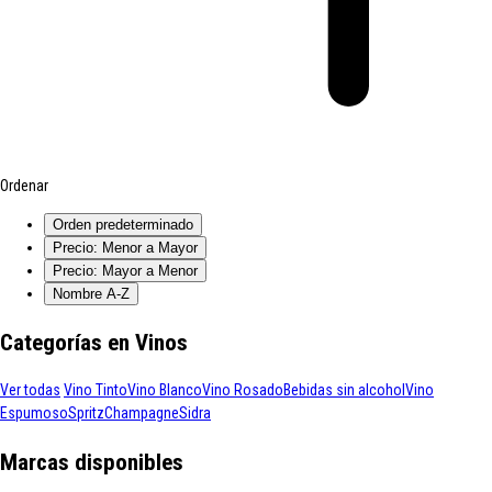
Ordenar
Orden predeterminado
Precio: Menor a Mayor
Precio: Mayor a Menor
Nombre A-Z
Categorías en Vinos
Ver todas
Vino Tinto
Vino Blanco
Vino Rosado
Bebidas sin alcohol
Vino
Espumoso
Spritz
Champagne
Sidra
Marcas disponibles