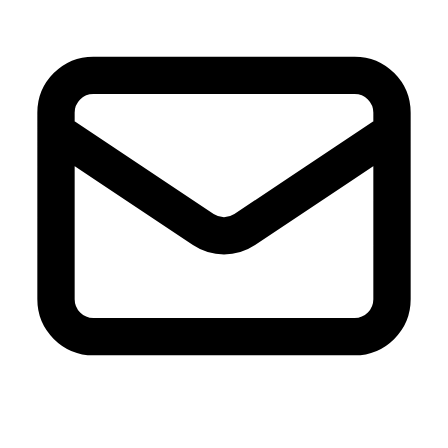
A-D
Asturiana
Baron D'Arignac
Blue Nun
Bodegas López
Borges
Botas de
vino JB
CH Rousseau
Calvet
Campoamor
Cavit
Chivite
Cidacos
Colacao
Colavita
Condes de Albarei
Cristal
Diat Radisson
Dubonnet
E-L
Enate
Gaitero
Gallina Blanca
Gallo
Grand Sud
Hero
Jolca
Lolea
M-R
Maison Castel
Mar de Frades
Mc Harrison
Miró
Nozeco
Ortiz
Paelleras El Cid
Peskera
Peñascal
Pommery
Prado Vega
Ramón
Bilbao
Roqueta
Ruavieja
Russian Standard
S-Z
Saffroman
Sandeman
Santa Julia
Santiveri
Sisca
Solan de Cabras
Solarina
Suze
Tarradellas
Tom Cherry
Trabanco
Villa Massa
Vivaldi
Viña Los Boldos