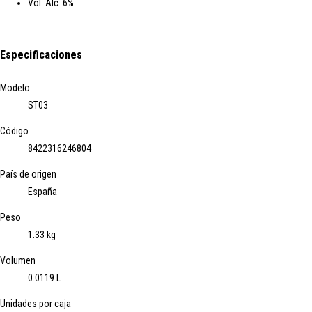
Vol. Alc. 6%
Especificaciones
Modelo
ST03
Código
8422316246804
País de origen
España
Peso
1.33 kg
Volumen
0.0119 L
Unidades por caja