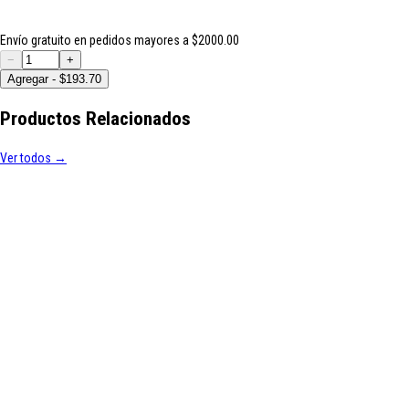
Envío gratuito en pedidos mayores a $2000.00
−
+
Agregar - $193.70
Productos Relacionados
Ver todos →