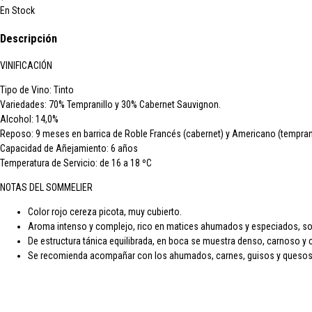
En Stock
Descripción
VINIFICACIÓN
Tipo de Vino:
Tinto
Variedades:
70% Tempranillo y 30% Cabernet Sauvignon.
Alcohol:
14,0%
Reposo:
9 meses en barrica de Roble Francés (cabernet) y Americano (temprani
Capacidad de Añejamiento:
6 años
Temperatura de Servicio:
de 16 a 18 ºC
NOTAS DEL SOMMELIER
Color rojo cereza picota, muy cubierto.
Aroma intenso y complejo, rico en matices ahumados y especiados, sob
De estructura tánica equilibrada, en boca se muestra denso, carnoso y c
Se recomienda acompañar con los ahumados, carnes, guisos y quesos