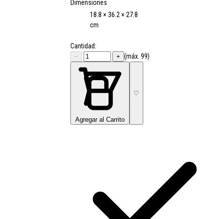
Dimensiones
18.8 × 36.2 × 27.8
cm
Cantidad:
(máx. 99)
−
+
♡
Agregar al Carrito