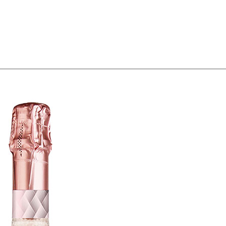
 vino JB
CH Rousseau
Calvet
Campoamor
Cavit
Chivite
Cidacos
Cola
ras El Cid
Peskera
Peñascal
Pommery
Prado Vega
Ramón Bilbao
R
larina
Suze
Tarradellas
Tom Cherry
Trabanco
Villa Massa
Vivaldi