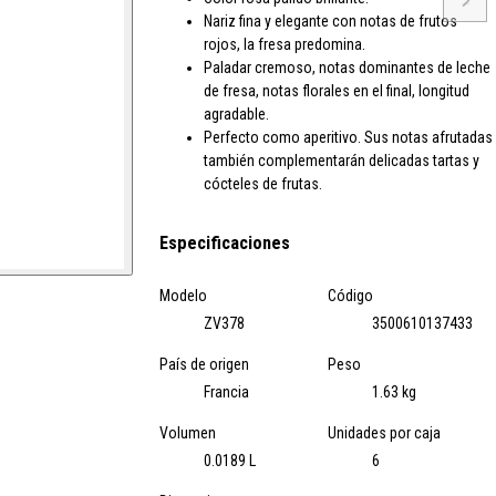
→
Nariz fina y elegante con notas de frutos
rojos, la fresa predomina.
Paladar cremoso, notas dominantes de leche
de fresa, notas florales en el final, longitud
agradable.
Perfecto como aperitivo. Sus notas afrutadas
también complementarán delicadas tartas y
cócteles de frutas.
Especificaciones
Modelo
Código
ZV378
3500610137433
País de origen
Peso
Francia
1.63 kg
Volumen
Unidades por caja
0.0189 L
6