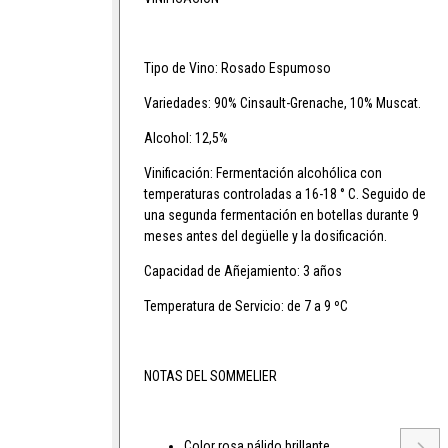
Tipo de Vino:
Rosado Espumoso
Variedades:
90% Cinsault-Grenache, 10% Muscat.
Alcohol:
12,5%
Vinificación:
Fermentación alcohólica con
temperaturas controladas a 16-18 ° C. Seguido de
una segunda fermentación en botellas durante 9
meses antes del degüelle y la dosificación.
Capacidad de Añejamiento:
3 años
Temperatura de Servicio:
de 7 a 9 ºC
NOTAS DEL SOMMELIER
Color rosa pálido brillante.