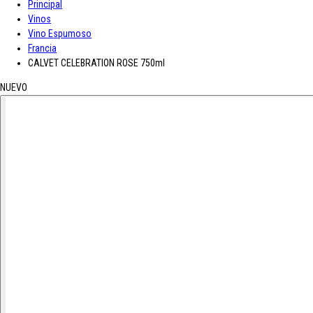
Principal
A-D
Vinos
Vino Espumoso
Asturiana
Baron D'Arignac
Blue Nun
Bodegas López
Borges
Botas de
Francia
E-L
CALVET CELEBRATION ROSE 750ml
NUEVO
Enate
Gaitero
Gallina Blanca
Gallo
Grand Sud
Hero
Jolca
Lolea
M-R
Maison Castel
Mar de Frades
Mc Harrison
Miró
Nozeco
Ortiz
Paelle
S-Z
Saffroman
Sandeman
Santa Julia
Santiveri
Sisca
Solan de Cabras
So