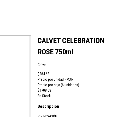
cao
Colavita
Condes de Albarei
Cristal
Diat Radisson
Dubonnet
CALVET CELEBRATION
ROSE 750ml
oqueta
Ruavieja
Russian Standard
Calvet
$284.68
Viña Los Boldos
Precio por unidad • MXN
Precio por caja (6 unidades):
$1708.08
En Stock
Descripción
VINIFICACIÓN