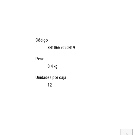
Código
8410667020419
Peso
0.4 kg
Unidades por caja
12