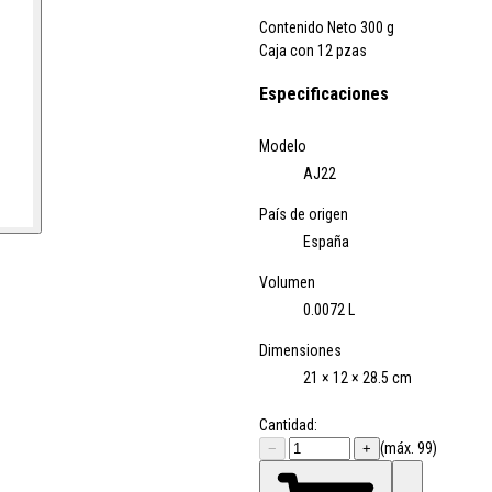
Contenido Neto 300 g
Caja con 12 pzas
Especificaciones
Modelo
AJ22
País de origen
España
Volumen
0.0072 L
Dimensiones
21 × 12 × 28.5 cm
Cantidad:
(máx. 99)
−
+