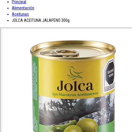
Principal
A-D
Alimentación
Aceitunas
Asturiana
Baron D'Arignac
Blue Nun
Bodegas López
Borges
Botas de
JOLCA ACEITUNA JALAPENO 300g
E-L
Enate
Gaitero
Gallina Blanca
Gallo
Grand Sud
Hero
Jolca
Lolea
M-R
Maison Castel
Mar de Frades
Mc Harrison
Miró
Nozeco
Ortiz
Paelle
S-Z
Saffroman
Sandeman
Santa Julia
Santiveri
Sisca
Solan de Cabras
So