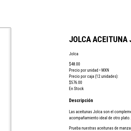
 vino JB
CH Rousseau
Calvet
Campoamor
Cavit
Chivite
Cidacos
Cola
JOLCA ACEITUNA 
Jolca
ras El Cid
Peskera
Peñascal
Pommery
Prado Vega
Ramón Bilbao
R
$48.00
Precio por unidad • MXN
Precio por caja (12 unidades):
$576.00
larina
Suze
Tarradellas
Tom Cherry
Trabanco
Villa Massa
Vivaldi
En Stock
Descripción
Las aceitunas Jolca son el
complement
acompañamiento
ideal de otro plato.
Prueba nuestras aceitunas de manzani