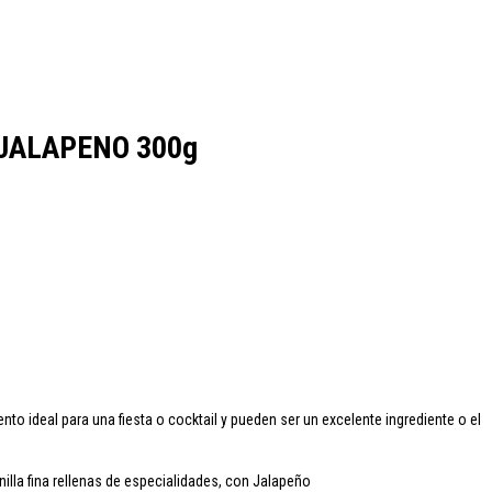
cao
Colavita
Condes de Albarei
Cristal
Diat Radisson
Dubonnet
JALAPENO 300g
oqueta
Ruavieja
Russian Standard
Viña Los Boldos
o ideal para una fiesta o cocktail y pueden
ser un excelente ingrediente o el
lla fina rellenas de especialidades, con Jalapeño