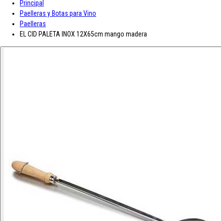
Principal
A-D
Paelleras y Botas para Vino
Paelleras
Asturiana
Baron D'Arignac
Blue Nun
Bodegas López
Borges
Botas de
EL CID PALETA INOX 12X65cm mango madera
vino JB
CH Rousseau
Calvet
Campoamor
Cavit
Chivite
Cidacos
Colacao
Colavita
Condes de Albarei
Cristal
Diat Radisson
Dubonnet
E-L
Enate
Gaitero
Gallina Blanca
Gallo
Grand Sud
Hero
Jolca
Lolea
M-R
Maison Castel
Mar de Frades
Mc Harrison
Miró
Nozeco
Ortiz
Paelleras El Cid
Peskera
Peñascal
Pommery
Prado Vega
Ramón
Bilbao
Roqueta
Ruavieja
Russian Standard
S-Z
Saffroman
Sandeman
Santa Julia
Santiveri
Sisca
Solan de Cabras
Solarina
Suze
Tarradellas
Tom Cherry
Trabanco
Villa Massa
Vivaldi
Viña Los Boldos