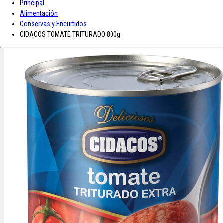
Principal
A-D
Alimentación
Conservas y Encurtidos
Asturiana
Baron D'Arignac
Blue Nun
Bodegas López
Borges
Botas de
CIDACOS TOMATE TRITURADO 800g
E-L
Enate
Gaitero
Gallina Blanca
Gallo
Grand Sud
Hero
Jolca
Lolea
M-R
Maison Castel
Mar de Frades
Mc Harrison
Miró
Nozeco
Ortiz
Paelle
S-Z
Saffroman
Sandeman
Santa Julia
Santiveri
Sisca
Solan de Cabras
So