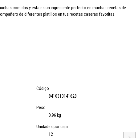
muchas comidas y esta es un ingrediente perfecto en muchas recetas de
ompañero de diferentes platillos en tus recetas caseras favoritas.
Código
8410313141628
Peso
0.96 kg
Unidades por caja
12