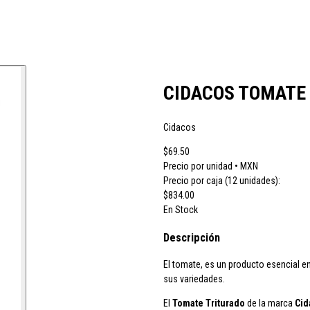
 vino JB
CH Rousseau
Calvet
Campoamor
Cavit
Chivite
Cidacos
Cola
CIDACOS TOMATE 
Cidacos
ras El Cid
Peskera
Peñascal
Pommery
Prado Vega
Ramón Bilbao
R
$69.50
Precio por unidad • MXN
Precio por caja (12 unidades):
$834.00
larina
Suze
Tarradellas
Tom Cherry
Trabanco
Villa Massa
Vivaldi
En Stock
Descripción
El tomate,
es un producto esencial e
sus variedades.
El
Tomate Triturado
de la marca
Cid