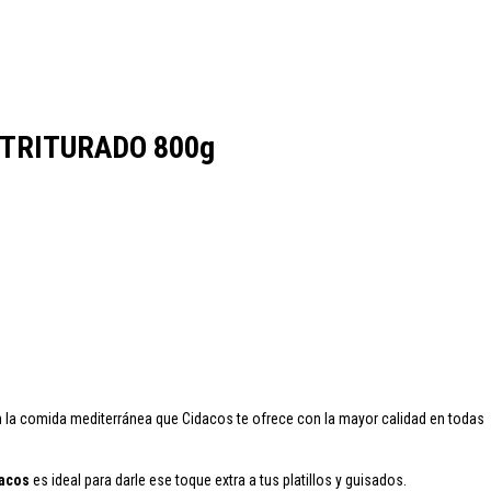
cao
Colavita
Condes de Albarei
Cristal
Diat Radisson
Dubonnet
TRITURADO 800g
oqueta
Ruavieja
Russian Standard
Viña Los Boldos
n la
comida mediterránea
que
Cidacos
te ofrece con la mayor calidad en todas
acos
es ideal para darle ese toque extra a tus platillos y guisados.