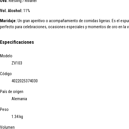
Uva:
Riesling / Rivaner
Vol. Alcohol:
11%
Maridaje:
Un gran aperitivo o acompañamiento de comidas ligeras. Es el es
perfecto para celebraciones, ocasiones especiales y momentos de oro en la v
Especificaciones
Modelo
ZV103
Código
4022025374030
País de origen
Alemania
Peso
1.34 kg
Volumen