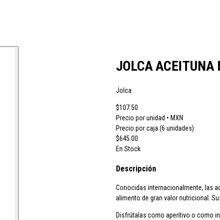
 vino JB
CH Rousseau
Calvet
Campoamor
Cavit
Chivite
Cidacos
Cola
JOLCA ACEITUNA 
Jolca
ras El Cid
Peskera
Peñascal
Pommery
Prado Vega
Ramón Bilbao
R
$107.50
Precio por unidad • MXN
Precio por caja (6 unidades):
$645.00
larina
Suze
Tarradellas
Tom Cherry
Trabanco
Villa Massa
Vivaldi
En Stock
Descripción
Conocidas internacionalmente, las ac
alimento de gran valor nutricional. 
Disfrútalas como aperitivo o como ing