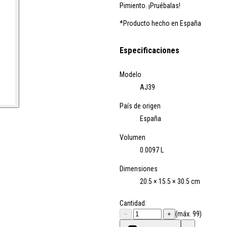
Pimiento. ¡Pruébalas!
*Producto hecho en España
Especificaciones
Modelo
AJ39
País de origen
España
Volumen
0.0097 L
Dimensiones
20.5 × 15.5 × 30.5 cm
Cantidad:
(máx. 99)
−
+