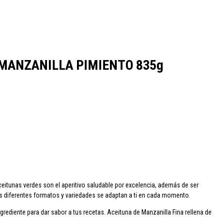
cao
Colavita
Condes de Albarei
Cristal
Diat Radisson
Dubonnet
MANZANILLA PIMIENTO 835g
oqueta
Ruavieja
Russian Standard
Viña Los Boldos
eitunas verdes son el aperitivo saludable por excelencia, además de ser
Sus diferentes formatos y variedades se adaptan a ti en cada momento.
rediente para dar sabor a tus recetas. Aceituna de Manzanilla Fina rellena de