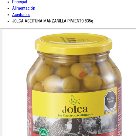
Principal
A-D
Alimentación
Aceitunas
Asturiana
Baron D'Arignac
Blue Nun
Bodegas López
Borges
Botas de
JOLCA ACEITUNA MANZANILLA PIMIENTO 835g
E-L
Enate
Gaitero
Gallina Blanca
Gallo
Grand Sud
Hero
Jolca
Lolea
M-R
Maison Castel
Mar de Frades
Mc Harrison
Miró
Nozeco
Ortiz
Paelle
S-Z
Saffroman
Sandeman
Santa Julia
Santiveri
Sisca
Solan de Cabras
So