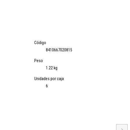
Código
8410667020815
Peso
1.22 kg
Unidades por caja
6