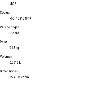
JB02
Código
7501108104049
País de origen
España
Peso
0.15 kg
Volumen
0.0016 L
Dimensiones
25 × 3 × 22 cm