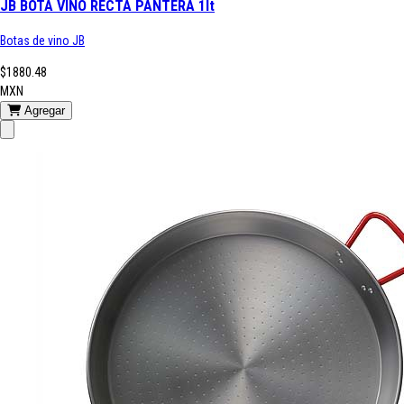
JB BOTA VINO RECTA PANTERA 1lt
Botas de vino JB
$1880.48
MXN
Agregar