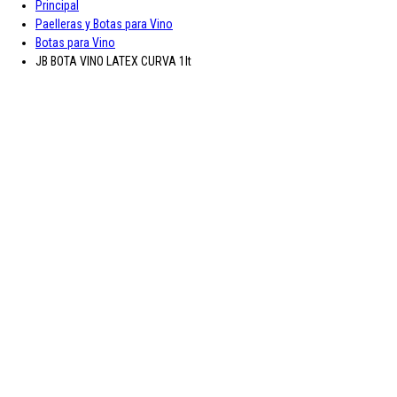
Principal
A-D
Paelleras y Botas para Vino
Botas para Vino
Asturiana
Baron D'Arignac
Blue Nun
Bodegas López
Borges
Botas de
JB BOTA VINO LATEX CURVA 1lt
vino JB
CH Rousseau
Calvet
Campoamor
Cavit
Chivite
Cidacos
Colacao
Colavita
Condes de Albarei
Cristal
Diat Radisson
Dubonnet
E-L
Enate
Gaitero
Gallina Blanca
Gallo
Grand Sud
Hero
Jolca
Lolea
M-R
Maison Castel
Mar de Frades
Mc Harrison
Miró
Nozeco
Ortiz
Paelleras El Cid
Peskera
Peñascal
Pommery
Prado Vega
Ramón
Bilbao
Roqueta
Ruavieja
Russian Standard
S-Z
Saffroman
Sandeman
Santa Julia
Santiveri
Sisca
Solan de Cabras
Solarina
Suze
Tarradellas
Tom Cherry
Trabanco
Villa Massa
Vivaldi
Viña Los Boldos