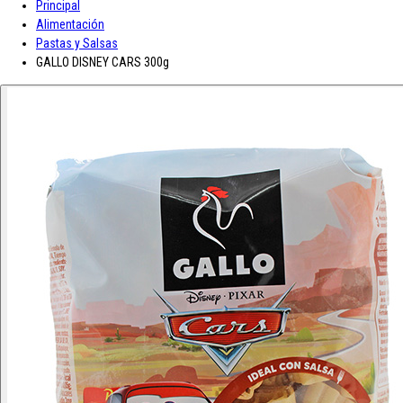
Principal
A-D
Alimentación
Pastas y Salsas
Asturiana
Baron D'Arignac
Blue Nun
Bodegas López
Borges
Botas de
GALLO DISNEY CARS 300g
vino JB
CH Rousseau
Calvet
Campoamor
Cavit
Chivite
Cidacos
Colacao
Colavita
Condes de Albarei
Cristal
Diat Radisson
Dubonnet
E-L
Enate
Gaitero
Gallina Blanca
Gallo
Grand Sud
Hero
Jolca
Lolea
M-R
Maison Castel
Mar de Frades
Mc Harrison
Miró
Nozeco
Ortiz
Paelleras El Cid
Peskera
Peñascal
Pommery
Prado Vega
Ramón
Bilbao
Roqueta
Ruavieja
Russian Standard
S-Z
Saffroman
Sandeman
Santa Julia
Santiveri
Sisca
Solan de Cabras
Solarina
Suze
Tarradellas
Tom Cherry
Trabanco
Villa Massa
Vivaldi
Viña Los Boldos