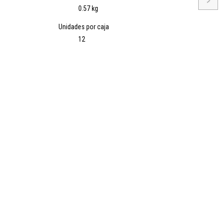
→
0.57 kg
Unidades por caja
12