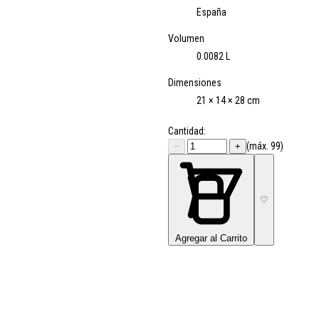
España
Volumen
0.0082 L
Dimensiones
21 × 14 × 28 cm
Cantidad:
(máx. 99)
−
+
♡
Agregar al Carrito