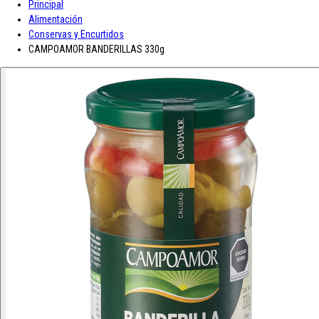
Principal
A-D
Alimentación
Conservas y Encurtidos
Asturiana
Baron D'Arignac
Blue Nun
Bodegas López
Borges
Botas de
CAMPOAMOR BANDERILLAS 330g
E-L
Enate
Gaitero
Gallina Blanca
Gallo
Grand Sud
Hero
Jolca
Lolea
M-R
Maison Castel
Mar de Frades
Mc Harrison
Miró
Nozeco
Ortiz
Paelle
S-Z
Saffroman
Sandeman
Santa Julia
Santiveri
Sisca
Solan de Cabras
So