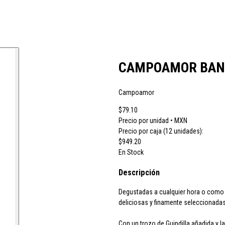
 vino JB
CH Rousseau
Calvet
Campoamor
Cavit
Chivite
Cidacos
Cola
CAMPOAMOR BAND
Campoamor
ras El Cid
Peskera
Peñascal
Pommery
Prado Vega
Ramón Bilbao
R
$79.10
Precio por unidad • MXN
Precio por caja (12 unidades):
$949.20
larina
Suze
Tarradellas
Tom Cherry
Trabanco
Villa Massa
Vivaldi
En Stock
Descripción
Degustadas a cualquier hora o como 
deliciosas y finamente seleccionadas
Con un trozo de Guindilla añadida y l