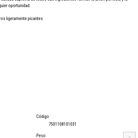
quier oportunidad.
eros
ligeramente picantes.
Código
7501108101031
Peso