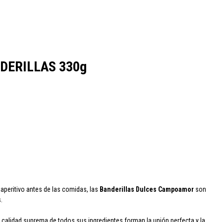
cao
Colavita
Condes de Albarei
Cristal
Diat Radisson
Dubonnet
ERILLAS 330g
oqueta
Ruavieja
Russian Standard
Viña Los Boldos
aperitivo antes de las comidas, las
Banderillas Dulces Campoamor
son
.
a
calidad suprema
de todos sus ingredientes forman la unión perfecta y la