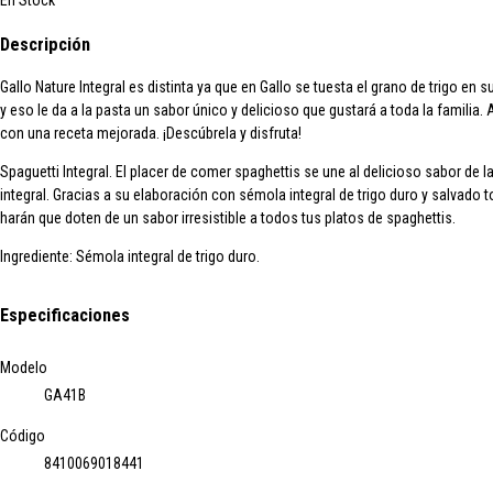
En Stock
Descripción
Gallo Nature Integral
es distinta ya que en Gallo se tuesta el grano de trigo en s
y eso le da a la pasta un sabor único y delicioso que gustará a toda la familia.
con una receta mejorada. ¡Descúbrela y disfruta!
Spaguetti Integral.
El placer de comer spaghettis se une al delicioso sabor de l
integral. Gracias a su elaboración con sémola integral de trigo duro y salvado 
harán que doten de un sabor irresistible a todos tus platos de spaghettis.
Ingrediente:
Sémola integral de trigo duro.
Especificaciones
Modelo
GA41B
Código
8410069018441