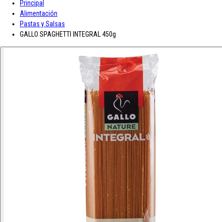
Principal
A-D
Alimentación
Pastas y Salsas
Asturiana
Baron D'Arignac
Blue Nun
Bodegas López
Borges
Botas de
GALLO SPAGHETTI INTEGRAL 450g
vino JB
CH Rousseau
Calvet
Campoamor
Cavit
Chivite
Cidacos
Colacao
Colavita
Condes de Albarei
Cristal
Diat Radisson
Dubonnet
E-L
Enate
Gaitero
Gallina Blanca
Gallo
Grand Sud
Hero
Jolca
Lolea
M-R
Maison Castel
Mar de Frades
Mc Harrison
Miró
Nozeco
Ortiz
Paelleras El Cid
Peskera
Peñascal
Pommery
Prado Vega
Ramón
Bilbao
Roqueta
Ruavieja
Russian Standard
S-Z
Saffroman
Sandeman
Santa Julia
Santiveri
Sisca
Solan de Cabras
Solarina
Suze
Tarradellas
Tom Cherry
Trabanco
Villa Massa
Vivaldi
Viña Los Boldos