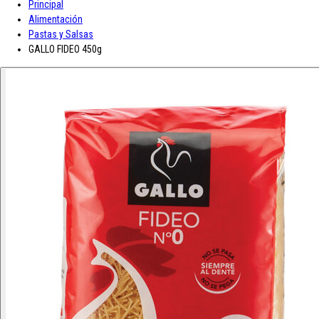
Principal
A-D
Alimentación
Pastas y Salsas
Asturiana
Baron D'Arignac
Blue Nun
Bodegas López
Borges
Botas de
GALLO FIDEO 450g
vino JB
CH Rousseau
Calvet
Campoamor
Cavit
Chivite
Cidacos
Colacao
Colavita
Condes de Albarei
Cristal
Diat Radisson
Dubonnet
E-L
Enate
Gaitero
Gallina Blanca
Gallo
Grand Sud
Hero
Jolca
Lolea
M-R
Maison Castel
Mar de Frades
Mc Harrison
Miró
Nozeco
Ortiz
Paelleras El Cid
Peskera
Peñascal
Pommery
Prado Vega
Ramón
Bilbao
Roqueta
Ruavieja
Russian Standard
S-Z
Saffroman
Sandeman
Santa Julia
Santiveri
Sisca
Solan de Cabras
Solarina
Suze
Tarradellas
Tom Cherry
Trabanco
Villa Massa
Vivaldi
Viña Los Boldos